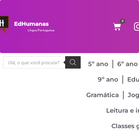
0
5º ano
6º ano
9º ano
Edu
Gramática
Jo
Leitura e 
Classes 