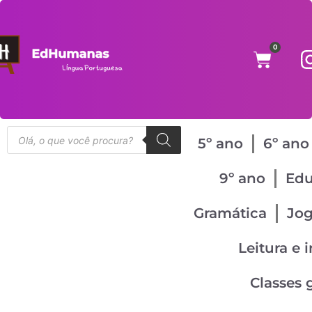
0
5º ano
6º ano
9º ano
Edu
Gramática
Jo
Leitura e 
Classes 