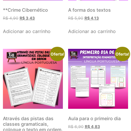
**Crime Cibernético
A forma dos textos
R$
4,90
R$
3,43
R$
5,90
R$
4,13
Adicionar ao carrinho
Adicionar ao carrinho
Oferta!
Oferta!
Através das pistas das
Aula para o primeiro dia
classes gramaticais,
R$
6,90
R$
4,83
coloque o texto em ordem.