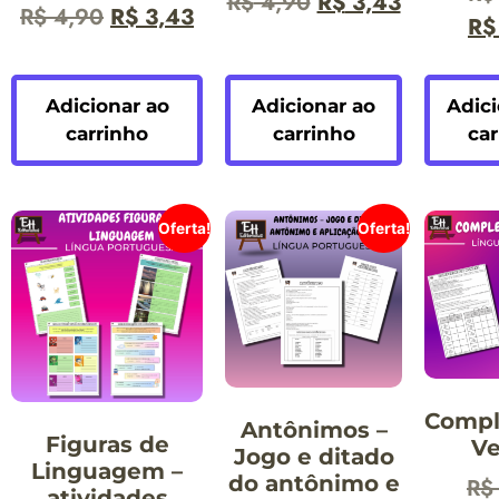
R$
4,90
R$
3,43
R$
4,90
R$
3,43
R$
Adicionar ao
Adicionar ao
Adici
carrinho
carrinho
car
Oferta!
Oferta!
Comp
Antônimos –
Figuras de
Ve
Jogo e ditado
Linguagem –
do antônimo e
R$
atividades