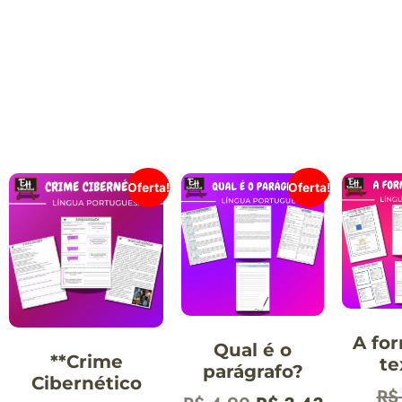
Oferta!
Oferta!
A fo
Qual é o
**Crime
te
parágrafo?
Cibernético
R$