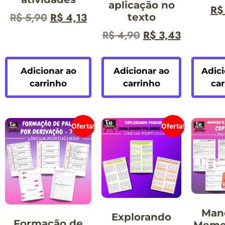
aplicação no
R$
R$
5,90
R$
4,13
texto
R$
4,90
R$
3,43
Adicionar ao
Adicionar ao
Adici
carrinho
carrinho
car
Oferta!
Oferta!
Man
Explorando
Formação de