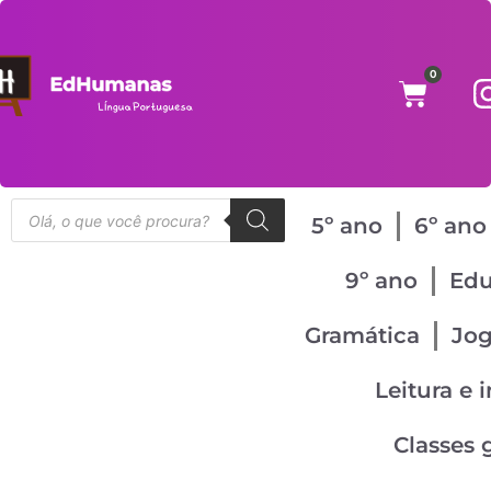
0
5º ano
6º ano
9º ano
Edu
Gramática
Jo
Leitura e 
Classes 